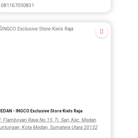
081167050831
EDAN - INGCO Exclusive Store Kiels Raja
l. Flamboyan Raya No.15, Tj. Sari, Kec. Medan
untungan, Kota Medan, Sumatera Utara 20132