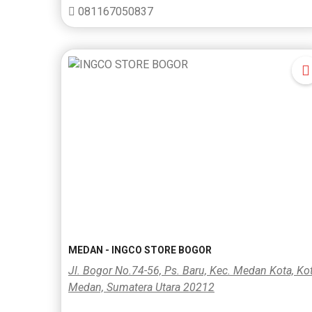
081167050837
MEDAN - INGCO STORE BOGOR
Jl. Bogor No.74-56, Ps. Baru, Kec. Medan Kota, Ko
Medan, Sumatera Utara 20212