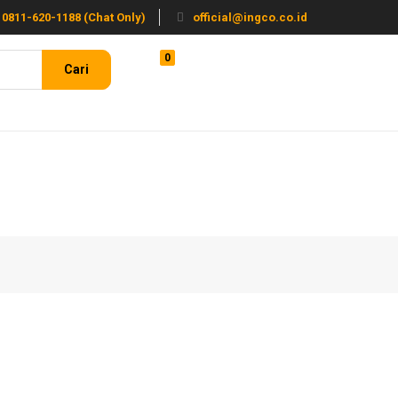
0811-620-1188 (Chat Only)
official@ingco.co.id
0
Login / Register
Cari