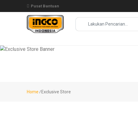
Pusat Bantuan
Pencarian Popular :
MESIN BOR ..
Pencarian
Populer
MESIN
BOR ..
KOMPRESOR
..
Home
Exclusive Store
(SPRAY
GUN..
(MESIN
BLO..