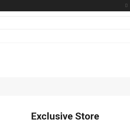
KOMPRESOR ..
(SPRAY GUN..
(MESIN BLO..
(KLEM F CL..
Exclusive Store