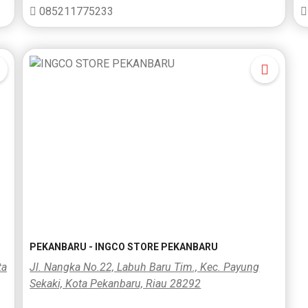
085211775233
PEKANBARU - INGCO STORE PEKANBARU
ta
Jl. Nangka No.22, Labuh Baru Tim., Kec. Payung
Sekaki, Kota Pekanbaru, Riau 28292