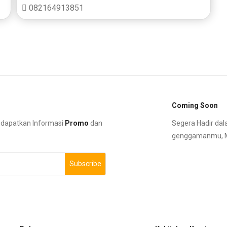
082164913851
Coming Soon
ndapatkan Informasi
Promo
dan
Segera Hadir dal
genggamanmu, Ma
Subscribe