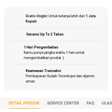
Garden
Tools
Gratis Ongkir
Untuk belanja lebih dari
1 Juta
Rupiah
Sparepart
Garansi Up To 2 Tahun
1 Hari Pengembalian
Kamu punya jangka waktu 1 hari untuk
mengembalikan produk :)
Keamanan Transaksi
Pembayaran Sudah Terenkripsi dan dijamin
aman
DETAIL PRODUK
SERVICE CENTER
FAQ
ULA