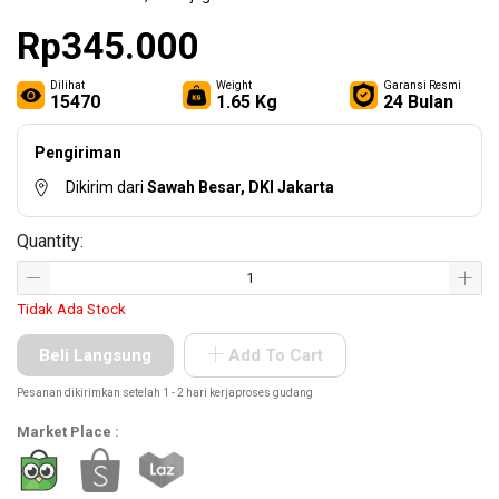
Other
Tools
Rp345.000
Dilihat
Weight
Garansi Resmi
15470
1.65 Kg
24 Bulan
Hardware
Tools
Pengiriman
Dikirim dari
Sawah Besar, DKI Jakarta
Quantity:
Cordless
Tools
Tidak Ada Stock
Beli Langsung
Add To Cart
Welding
Pesanan dikirimkan setelah 1 - 2 hari kerjaproses gudang
Machines
Market Place :