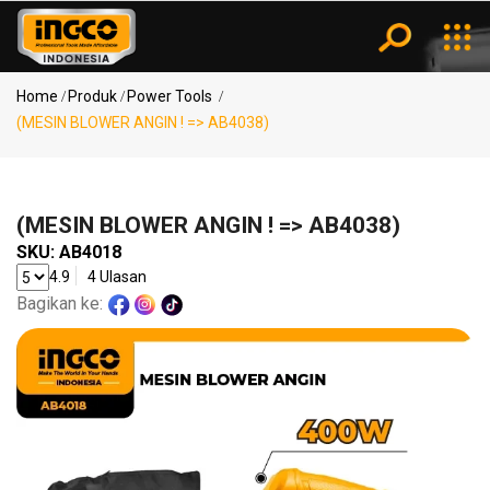
Kategori
Notifikasi
Home
Produk
Power Tools
(MESIN BLOWER ANGIN ! => AB4038)
Pencarian
Power
Populer
Tools
(MESIN BLOWER ANGIN ! => AB4038)
MESIN
SKU:
AB4018
BOR ..
4.9
4 Ulasan
Bagikan ke:
Air
KOMPRESOR
Tools
..
(SPRAY
GUN..
Measuring
(MESIN
Tools
BLO..