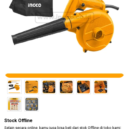
(KLEM
F CL..
Safety
Products
Hand
Tools
Power
Tools
Accessories
Stock Offline
Selain secara online, kamu juga bisa beli dari stok Offline di toko kami: