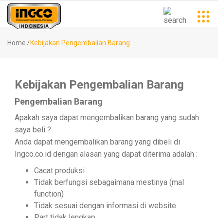
Kategori
Notifikasi
Home
Kebijakan Pengembalian Barang
Power
Pencarian
Tools
Kebijakan Pengembalian Barang
Populer
Pengembalian Barang
MESIN
BOR ..
Apakah saya dapat mengembalikan barang yang sudah
Air
saya beli ?
KOMPRESOR
Tools
Anda dapat mengembalikan barang yang dibeli di
..
Ingco.co.id dengan alasan yang dapat diterima adalah :
(SPRAY
Cacat produksi
GUN..
Measuring
Tidak berfungsi sebagaimana mestinya (mal
Tools
function)
(MESIN
Tidak sesuai dengan informasi di website
BLO..
Part tidak lengkap