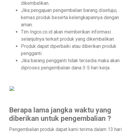
dikembalikan.
Jika pengajuan pengembalian barang disetujui,
kemas produk beserta kelengkapannya dengan
Hardware
aman.
Tools
Tim Ingco.co.id akan memberikan informasi
selanjutnya terkait produk yang dikembalikan.
Produk dapat diperbaiki atau diberikan produk
pengganti
Cordless
Jika barang pengganti tidak tersedia maka akan
Tools
diproses pengembalian dana 3-5 hari kerja.
Welding
Machines
Berapa lama jangka waktu yang
diberikan untuk pengembalian ?
Garden
Tools
Pengembalian produk dapat kami terima dalam 13 hari