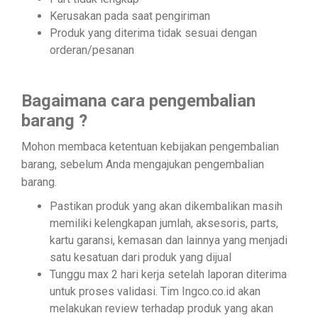
(KLEM
Kerusakan pada saat pengiriman
F CL..
Safety
Produk yang diterima tidak sesuai dengan
Products
orderan/pesanan
Bagaimana cara pengembalian
Hand
barang ?
Tools
Mohon membaca ketentuan kebijakan pengembalian
barang, sebelum Anda mengajukan pengembalian
barang.
Power
Pastikan produk yang akan dikembalikan masih
Tools
Accessories
memiliki kelengkapan jumlah, aksesoris, parts,
kartu garansi, kemasan dan lainnya yang menjadi
satu kesatuan dari produk yang dijual
Tunggu max 2 hari kerja setelah laporan diterima
untuk proses validasi. Tim Ingco.co.id akan
Other
Tools
melakukan review terhadap produk yang akan