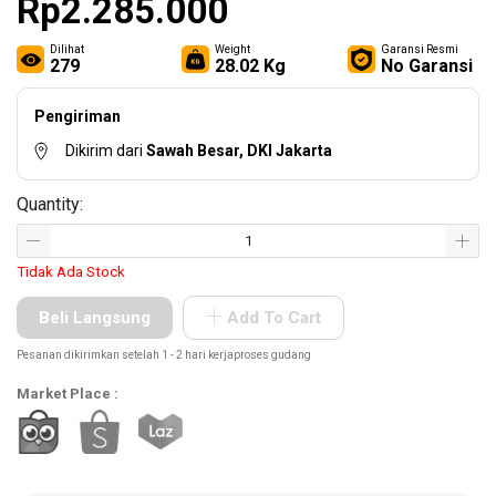
Rp2.285.000
Other
Tools
Dilihat
Weight
Garansi Resmi
279
28.02 Kg
No Garansi
Pengiriman
Hardware
Dikirim dari
Sawah Besar, DKI Jakarta
Tools
Quantity:
Tidak Ada Stock
Cordless
Tools
Beli Langsung
Add To Cart
Pesanan dikirimkan setelah 1 - 2 hari kerjaproses gudang
Market Place :
Welding
Machines