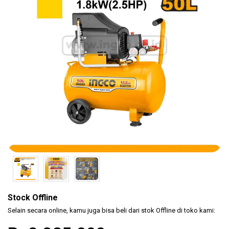
(KLEM
F CL..
Safety
Products
Hand
Tools
Power
Tools
Accessories
Stock Offline
Selain secara online, kamu juga bisa beli dari stok Offline di toko kami: