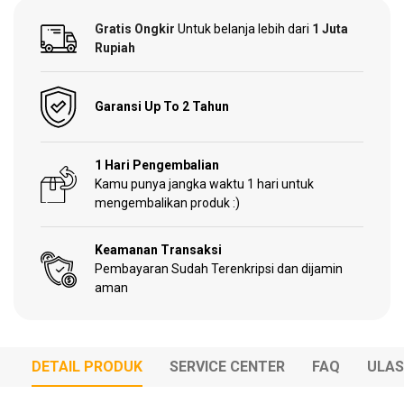
Gratis Ongkir
Untuk belanja lebih dari
1 Juta
Garden
Rupiah
Tools
Garansi Up To 2 Tahun
Sparepart
1 Hari Pengembalian
Kamu punya jangka waktu 1 hari untuk
mengembalikan produk :)
Keamanan Transaksi
Pembayaran Sudah Terenkripsi dan dijamin
aman
DETAIL PRODUK
SERVICE CENTER
FAQ
ULA