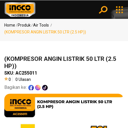
Kategori
Notifikasi
Home
Produk
Air Tools
Tidak
(KOMPRESOR ANGIN LISTRIK 50 LTR (2.5 HP))
Ada
Notifikasi
Pencarian
Power
Populer
Tools
(KOMPRESOR ANGIN LISTRIK 50 LTR (2.5
MESIN
HP))
BOR ..
SKU:
AC255011
Air
KOMPRESOR
0
0 Ulasan
Tools
..
Bagikan ke:
(SPRAY
GUN..
Measuring
(MESIN
Tools
BLO..