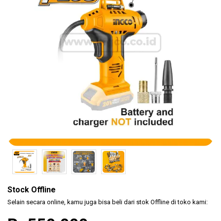
(KLEM
F CL..
Safety
Products
Hand
Tools
Power
Tools
Accessories
Stock Offline
Selain secara online, kamu juga bisa beli dari stok Offline di toko kami: