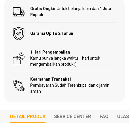
Gratis Ongkir
Untuk belanja lebih dari
1 Juta
Garden
Rupiah
Tools
Garansi Up To 2 Tahun
Sparepart
1 Hari Pengembalian
Kamu punya jangka waktu 1 hari untuk
mengembalikan produk :)
Keamanan Transaksi
Pembayaran Sudah Terenkripsi dan dijamin
aman
DETAIL PRODUK
SERVICE CENTER
FAQ
ULA