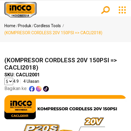
Kategori
Notifikasi
Home
Produk
Cordless Tools
(KOMPRESOR CORDLESS 20V 150PSI => CACLI2018)
Pencarian
Power
Populer
Tools
(KOMPRESOR CORDLESS 20V 150PSI =>
MESIN
CACLI2018)
BOR ..
SKU:
CACLI2001
KOMPRESOR
Air
4.9
4 Ulasan
Tools
..
Bagikan ke:
(SPRAY
GUN..
Measuring
(MESIN
Tools
BLO..