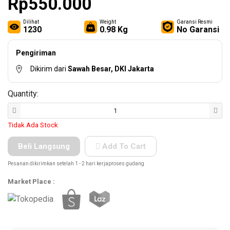
Rp550.000
Other
Tools
Dilihat
Weight
Garansi Resmi
1230
0.98 Kg
No Garansi
Pengiriman
Hardware
Dikirim dari
Sawah Besar, DKI Jakarta
Tools
Quantity:
Tidak Ada Stock
Cordless
Tools
Beli Langsung
Add To Cart
Pesanan dikirimkan setelah 1 - 2 hari kerjaproses gudang
Market Place :
Welding
Machines