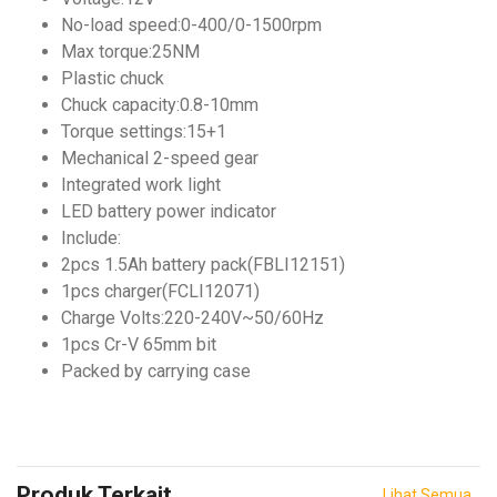
No-load speed:0-400/0-1500rpm
Max torque:25NM
Plastic chuck
Sparepart
Chuck capacity:0.8-10mm
Torque settings:15+1
Mechanical 2-speed gear
Integrated work light
LED battery power indicator
Include:
2pcs 1.5Ah battery pack(FBLI12151)
1pcs charger(FCLI12071)
Charge Volts:220-240V~50/60Hz
1pcs Cr-V 65mm bit
Packed by carrying case
Produk Terkait
Lihat Semua