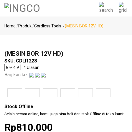
Kategori
Notifikasi
Home
Produk
Cordless Tools
(MESIN BOR 12V HD)
Pencarian
Power
Populer
Tools
(MESIN BOR 12V HD)
SKU:
CDLI1228
MESIN
4.9
4 Ulasan
BOR ..
Bagikan ke:
KOMPRESOR
Air
Tools
..
(SPRAY
Stock Offline
GUN..
Selain secara online, kamu juga bisa beli dari stok Offline di toko kami:
Measuring
(MESIN
Tools
Rp810.000
BLO..