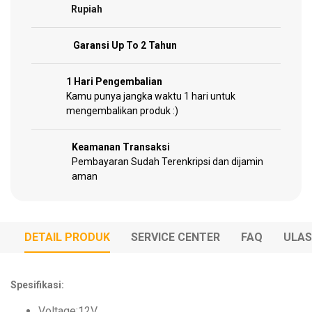
Rupiah
Garansi Up To 2 Tahun
Hardware
Tools
1 Hari Pengembalian
Kamu punya jangka waktu 1 hari untuk
mengembalikan produk :)
Cordless
Keamanan Transaksi
Tools
Pembayaran Sudah Terenkripsi dan dijamin
aman
Welding
Machines
DETAIL PRODUK
SERVICE CENTER
FAQ
ULA
Spesifikasi:
Garden
Tools
Voltage:12V