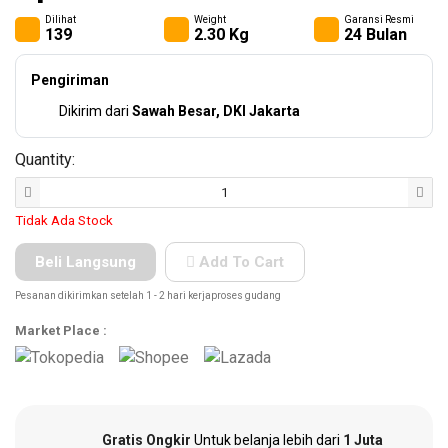
(KLEM
Dilihat
Weight
Garansi Resmi
139
2.30 Kg
24 Bulan
F CL..
Safety
Pengiriman
Products
Dikirim dari
Sawah Besar, DKI Jakarta
Quantity:
Hand
Tools
Tidak Ada Stock
Beli Langsung
Add To Cart
Power
Pesanan dikirimkan setelah 1 - 2 hari kerjaproses gudang
Tools
Market Place :
Accessories
Other
Gratis Ongkir
Untuk belanja lebih dari
1 Juta
Tools