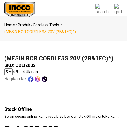
Kategori
Notifikasi
Home
Produk
Cordless Tools
(MESIN BOR CORDLESS 20V (2B&1FC)*)
Pencarian
Power
Populer
Tools
(MESIN BOR CORDLESS 20V (2B&1FC)*)
MESIN
SKU:
CDLI2002
BOR ..
4.9
4 Ulasan
KOMPRESOR
Bagikan ke:
Air
Tools
..
(SPRAY
GUN..
Stock Offline
Measuring
(MESIN
Selain secara online, kamu juga bisa beli dari stok Offline di toko kami:
Tools
BLO..