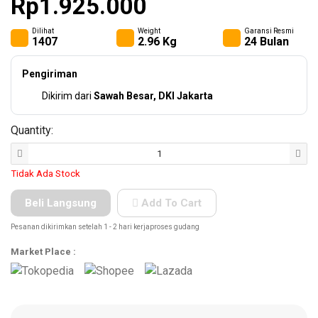
Rp1.925.000
(KLEM
F CL..
Dilihat
Weight
Garansi Resmi
1407
2.96 Kg
24 Bulan
Safety
Products
Pengiriman
Dikirim dari
Sawah Besar, DKI Jakarta
Quantity:
Hand
Tools
Tidak Ada Stock
Beli Langsung
Add To Cart
Power
Pesanan dikirimkan setelah 1 - 2 hari kerjaproses gudang
Tools
Accessories
Market Place :