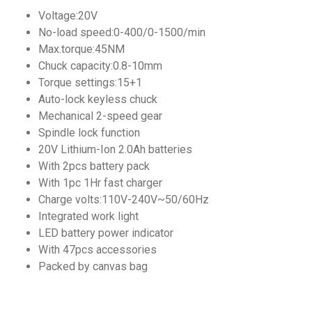
Voltage:20V
Garden
No-load speed:0-400/0-1500/min
Tools
Max.torque:45NM
Chuck capacity:0.8-10mm
Torque settings:15+1
Auto-lock keyless chuck
Sparepart
Mechanical 2-speed gear
Spindle lock function
20V Lithium-Ion 2.0Ah batteries
With 2pcs battery pack
With 1pc 1Hr fast charger
Charge volts:110V-240V~50/60Hz
Integrated work light
LED battery power indicator
With 47pcs accessories
Packed by canvas bag