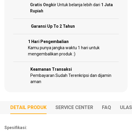
Other
Gratis Ongkir
Untuk belanja lebih dari
1 Juta
Tools
Rupiah
Garansi Up To 2 Tahun
Hardware
1 Hari Pengembalian
Tools
Kamu punya jangka waktu 1 hari untuk
mengembalikan produk :)
Keamanan Transaksi
Cordless
Pembayaran Sudah Terenkripsi dan dijamin
Tools
aman
DETAIL PRODUK
SERVICE CENTER
FAQ
ULA
Welding
Machines
Spesifikasi: