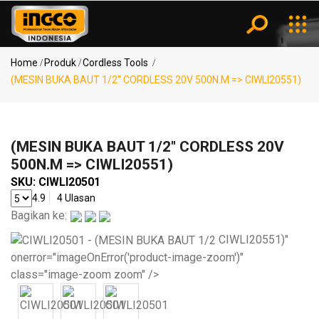
Kategori
Notifikasi
Home
Produk
Cordless Tools
(MESIN BUKA BAUT 1/2" CORDLESS 20V 500N.M => CIWLI20551)
Power
Pencarian
Tools
Populer
(MESIN BUKA BAUT 1/2" CORDLESS 20V
MESIN
500N.M => CIWLI20551)
BOR ..
SKU:
CIWLI20501
Air
KOMPRESOR
Tools
4.9
4 Ulasan
..
Bagikan ke:
CIWLI20551)"
(SPRAY
onerror="imageOnError('product-image-zoom')"
GUN..
Measuring
class="image-zoom zoom" />
Tools
(MESIN
BLO..