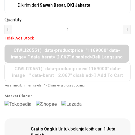
Dikirim dari
Sawah Besar, DKI Jakarta
Hardware
Quantity:
Tools
Tidak Ada Stock
Cordless
CIWLI20551)" data-productprice="1169000" data-
Tools
image="" data-berat="2.067" disabled>Beli Langsung
CIWLI20551)" data-productprice="1169000" data-
image="" data-berat="2.067" disabled>
Add To Cart
Welding
Pesanan dikirimkan setelah 1 - 2 hari kerjaproses gudang
Machines
Market Place :
Garden
Tools
Gratis Ongkir
Untuk belanja lebih dari
1 Juta