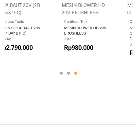
Cordless Tools
Cordless Tools
20V
MESIN BLOWER HD 20V
MESIN BUKA BAUT
BRUSHLESS
CORDLESS 3/4" 20V
1.350N.M (2B&1C)
3 Kg
0 Kg
Rp980.000
Rp4.510.000