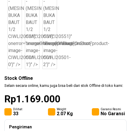
(KLEM
Safety
F CL..
Products
CIWLI20551)"
CIWLI20551)"
CIWLI20551)"
Hand
onerror="imageOnError('product-
onerror="imageOnError('product-
onerror="imageOnError('product-
Tools
image-
image-
image-
CIWLI20501-
CIWLI20501-
CIWLI20501-
0')" />
1')" />
2')" />
Power
Stock Offline
Tools
Accessories
Selain secara online, kamu juga bisa beli dari stok Offline di toko kami:
Rp1.169.000
Dilihat
Weight
Garansi Resmi
Other
33
2.07 Kg
No Garansi
Tools
Pengiriman