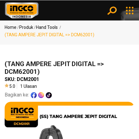
Kategori
Notifikasi
Home
Produk
Hand Tools
(TANG AMPERE JEPIT DIGITAL => DCM62001)
Pencarian
Power
Populer
Tools
(TANG AMPERE JEPIT DIGITAL =>
MESIN
DCM62001)
BOR ..
SKU:
DCM2001
Air
KOMPRESOR
5.0
1 Ulasan
Tools
..
Bagikan ke:
(SPRAY
GUN..
Measuring
(MESIN
Tools
BLO..