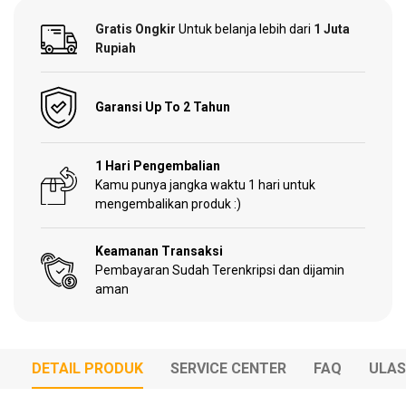
Gratis Ongkir
Untuk belanja lebih dari
1 Juta
Garden
Rupiah
Tools
Garansi Up To 2 Tahun
Sparepart
1 Hari Pengembalian
Kamu punya jangka waktu 1 hari untuk
mengembalikan produk :)
Keamanan Transaksi
Pembayaran Sudah Terenkripsi dan dijamin
aman
DETAIL PRODUK
SERVICE CENTER
FAQ
ULA