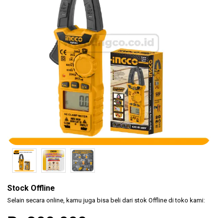
(KLEM
F CL..
Safety
Products
Hand
Tools
Power
Tools
Accessories
Stock Offline
Selain secara online, kamu juga bisa beli dari stok Offline di toko kami: