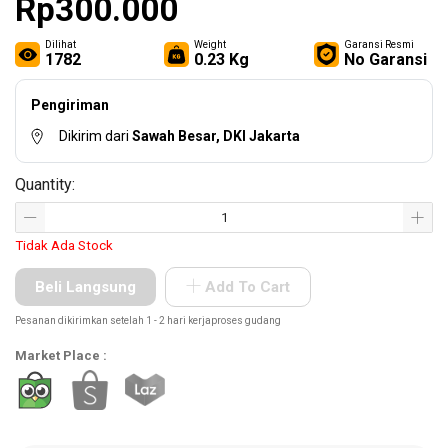
Rp300.000
Other
Tools
Dilihat
Weight
Garansi Resmi
1782
0.23 Kg
No Garansi
Pengiriman
Hardware
Dikirim dari
Sawah Besar, DKI Jakarta
Tools
Quantity:
Tidak Ada Stock
Cordless
Tools
Beli Langsung
Add To Cart
Pesanan dikirimkan setelah 1 - 2 hari kerjaproses gudang
Market Place :
Welding
Machines