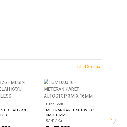
Lihat Semua
Hand Tools
Hand To
AJI BELAH KAYU
METERAN KARET AUTOSTOP
METERA
LESS
3M X 16MM
5M X 1
0.1417 Kg
0.225 Kg