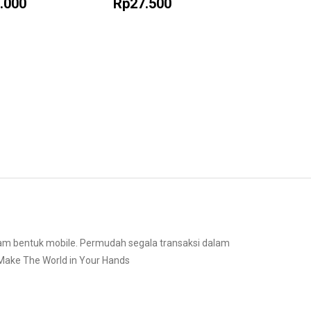
.000
Rp27.500
Rp42
am bentuk mobile. Permudah segala transaksi dalam
ke The World in Your Hands