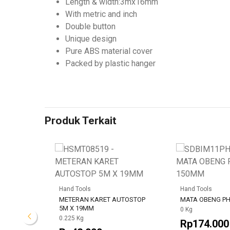
Length & width:3mx16mm
With metric and inch
Double button
Unique design
Pure ABS material cover
Packed by plastic hanger
Produk Terkait
Hand Tools
Hand Tools
UTOSTOP
METERAN KARET AUTOSTOP
MATA OBENG P
5M X 19MM
0 Kg
0.225 Kg
Rp174.000