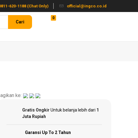
0811-620-1188 (Chat Only)
official@ingco.co.id
0
Login / Register
Cari
agikan ke:
Gratis Ongkir
Untuk belanja lebih dari
1
Juta Rupiah
Garansi Up To 2 Tahun