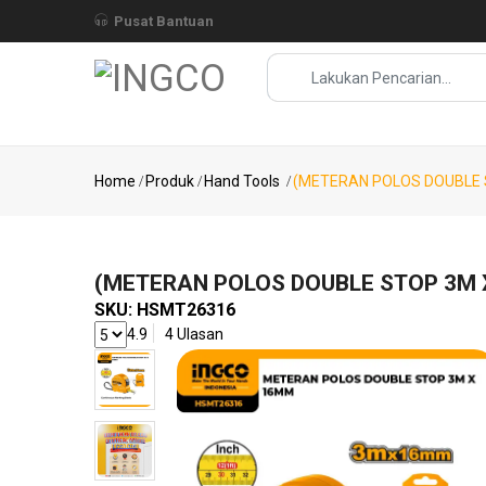
Pusat Bantuan
Pencarian Popular :
MESIN BOR ..
Pencarian
Home
Produk
Hand Tools
(METERAN POLOS DOUBLE 
Populer
MESIN
BOR ..
(METERAN POLOS DOUBLE STOP 3M 
KOMPRESOR
SKU:
HSMT26316
..
4.9
4 Ulasan
(SPRAY
GUN..
(MESIN
BLO..