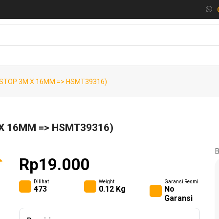
KOMPRESOR ..
(SPRAY GUN..
(MESIN BLO..
(KLEM F CL..
STOP 3M X 16MM => HSMT39316)
X 16MM => HSMT39316)
B
Rp19.000
Dilihat
Weight
Garansi Resmi
473
0.12 Kg
No
Garansi