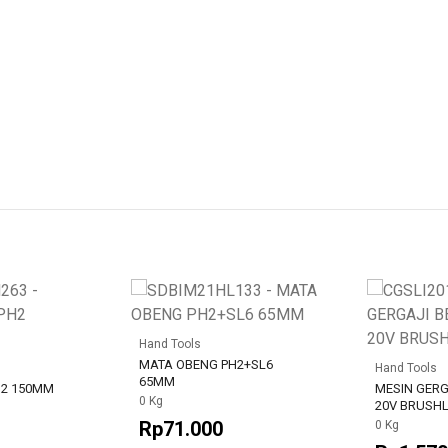
Hand Tools
MATA OBENG PH2+SL6
Hand Tools
65MM
H2 150MM
MESIN GERG
0 Kg
20V BRUSH
Rp71.000
0 Kg