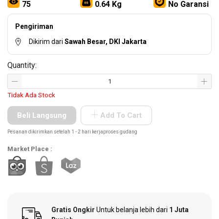
Other
75
0.64 Kg
No Garansi
Tools
Pengiriman
Dikirim dari
Sawah Besar, DKI Jakarta
Hardware
Quantity:
Tools
Tidak Ada Stock
Beli Langsung
Add To Cart
Cordless
Tools
Pesanan dikirimkan setelah 1 - 2 hari kerjaproses gudang
Market Place :
Welding
Machines
Gratis Ongkir
Untuk belanja lebih dari
1 Juta