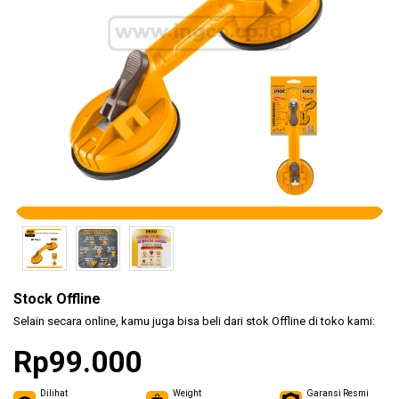
(KLEM
F CL..
Safety
Products
Hand
Tools
Power
Tools
Stock Offline
Accessories
Selain secara online, kamu juga bisa beli dari stok Offline di toko kami:
Rp99.000
Dilihat
Weight
Garansi Resmi