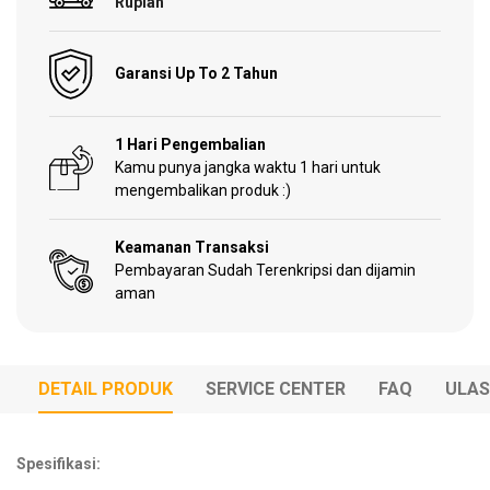
Rupiah
Garden
Tools
Garansi Up To 2 Tahun
1 Hari Pengembalian
Kamu punya jangka waktu 1 hari untuk
Sparepart
mengembalikan produk :)
Keamanan Transaksi
Pembayaran Sudah Terenkripsi dan dijamin
aman
DETAIL PRODUK
SERVICE CENTER
FAQ
ULA
Spesifikasi: