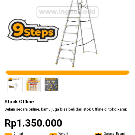
(KLEM
F CL..
Safety
Products
Hand
Tools
Power
Tools
Stock Offline
Accessories
Selain secara online, kamu juga bisa beli dari stok Offline di toko kami:
Rp1.350.000
Dilihat
Weight
Garansi Resmi