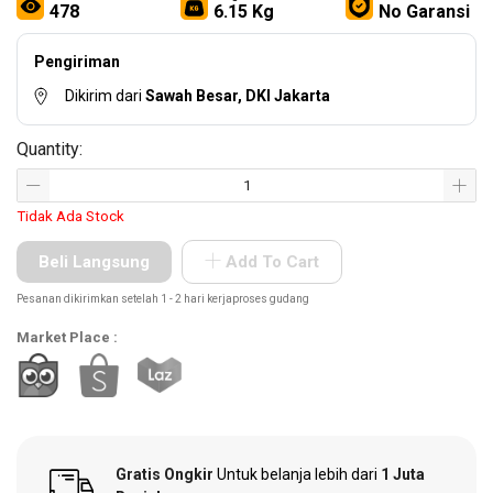
Other
478
6.15 Kg
No Garansi
Tools
Pengiriman
Dikirim dari
Sawah Besar, DKI Jakarta
Hardware
Quantity:
Tools
Tidak Ada Stock
Beli Langsung
Add To Cart
Cordless
Tools
Pesanan dikirimkan setelah 1 - 2 hari kerjaproses gudang
Market Place :
Welding
Machines
Gratis Ongkir
Untuk belanja lebih dari
1 Juta