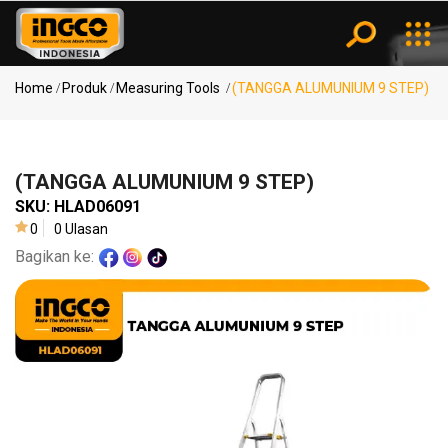
Kategori
Notifikasi
Home
Produk
Measuring Tools
(TANGGA ALUMUNIUM 9 STEP)
Pencarian
Power
Populer
Tools
(TANGGA ALUMUNIUM 9 STEP)
SKU:
HLAD06091
MESIN
0
0 Ulasan
BOR ..
Bagikan ke:
Air
KOMPRESOR
Tools
..
(SPRAY
GUN..
Measuring
(MESIN
Tools
BLO..