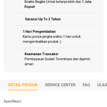
Garden
Gratis Ongkir
Untuk belanja lebih dari
1 Juta
Tools
Rupiah
Garansi Up To 2 Tahun
Sparepart
1 Hari Pengembalian
Kamu punya jangka waktu 1 hari untuk
mengembalikan produk :)
Keamanan Transaksi
Pembayaran Sudah Terenkripsi dan dijamin
aman
DETAIL PRODUK
SERVICE CENTER
FAQ
ULA
Spesifikasi: