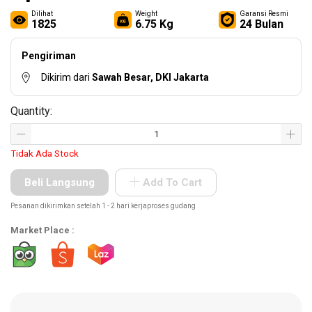
Other
Dilihat
Weight
Garansi Resmi
Tools
1825
6.75 Kg
24 Bulan
Pengiriman
Dikirim dari
Sawah Besar, DKI Jakarta
Hardware
Tools
Quantity:
Tidak Ada Stock
Cordless
Tools
Beli Langsung
Add To Cart
Pesanan dikirimkan setelah 1 - 2 hari kerjaproses gudang
Market Place :
Welding
Machines