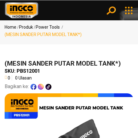
Kategori
Notifikasi
Home
Produk
Power Tools
(MESIN SANDER PUTAR MODEL TANK*)
Pencarian
Power
Populer
Tools
(MESIN SANDER PUTAR MODEL TANK*)
MESIN
SKU:
PBS12001
BOR ..
0
0 Ulasan
Air
KOMPRESOR
Bagikan ke:
Tools
..
(SPRAY
GUN..
Measuring
(MESIN
Tools
BLO..