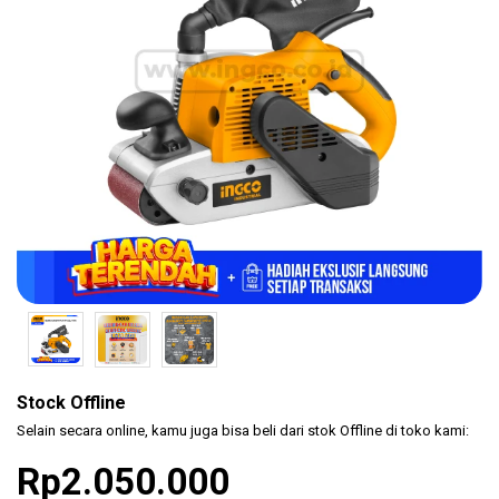
(KLEM
F CL..
Safety
Products
Hand
Tools
Power
Tools
Accessories
Stock Offline
Selain secara online, kamu juga bisa beli dari stok Offline di toko kami:
Rp2.050.000