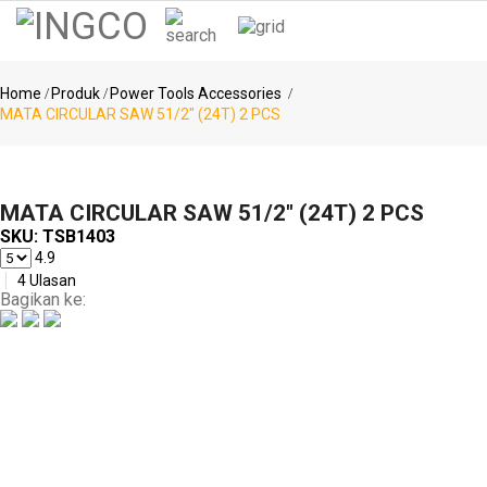
Kategori
Notifikasi
Home
Produk
Power Tools Accessories
MATA CIRCULAR SAW 51/2" (24T) 2 PCS
Pencarian
Populer
MESIN
MATA CIRCULAR SAW 51/2" (24T) 2 PCS
Power
BOR ..
SKU:
TSB1403
Tools
KOMPRESOR
4.9
..
4 Ulasan
Bagikan ke:
(SPRAY
GUN..
Air
(MESIN
Tools
BLO..
(KLEM
F CL..