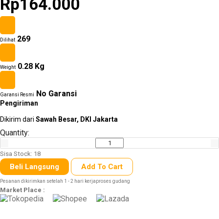
Rp164.000
269
Other
Dilihat
Tools
0.28 Kg
Weight
No Garansi
Garansi Resmi
Hardware
Pengiriman
Tools
Dikirim dari
Sawah Besar, DKI Jakarta
Quantity:
Sisa Stock: 18
Cordless
Beli Langsung
Add To Cart
Tools
Pesanan dikirimkan setelah 1 - 2 hari kerjaproses gudang
Market Place :