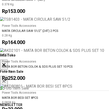
0.378 Kg
Rp153.000
Power Tools Accessories
MATA CIRCULAR SAW 51/2" (24T) 2 PCS
0.28 Kg
Rp164.000
Info Toko
Power Tools Accessories
×
MATA BOR BETON COLOK & SDS PLUS SET 10 PCS
Foto Item Sale
1.16 Kg
Rp252.000
×
Power Tools Accessories
MATA BOR BESI SET 8PCS
0.0838 Kg
NEWSLETTER