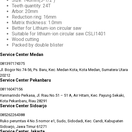
Size: 140mm(5-1/2")
Teeth quantity: 24T
Arbor: 20mm
Reduction ring: 16mm
Matrix thickness: 1.0mm
Better for Lithium-ion circular saw
Suitable for lithium-ion circular saw CSLI1401
Wood cutting
Packed by double blister
Service Center Medan
081397174375
Jl. Bogor No.74-56, Ps. Baru, Kec. Medan Kota, Kota Medan, Sumatera Utara
20212
Service Center Pekanbaru
08116047156
Yanmarindo Perkasa, Jl. Riau No.51 – 51 A, Air Hitam, Kec. Payung Sekaki,
Kota Pekanbaru, Riau 28291
Service Center Sidoarjo
085262264388
Ruko perumtas 4 No.5 nomor e1, Sudo, Sidodadi, Kec. Candi, Kabupaten
Sidoarjo, Jawa Timur 61271
Service Center Jakarta