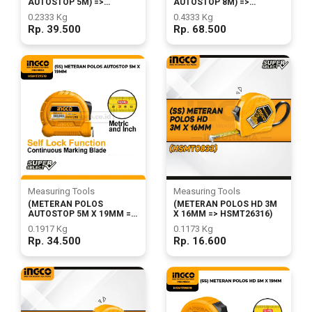
AUTOSTOP 5M) =>
AUTOSTOP 8M) =>
HSMT08519
HSMT08825
0.2333 Kg
0.4333 Kg
Rp. 39.500
Rp. 68.500
Measuring Tools
Measuring Tools
(METERAN POLOS HD 3M
(METERAN POLOS
X 16MM => HSMT26316)
AUTOSTOP 5M X 19MM =>
HSMT39519)
0.1173 Kg
0.1917 Kg
Rp. 16.600
Rp. 34.500