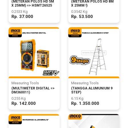
(METERAN POLOS HD 8M
(METERAN POLOS HD 5M
X 25MM !)
X 25MM) => HSMT26525
0.3542 Kg
0.2533 Kg
Rp. 53.500
Rp. 37.000
Measuring Tools
Measuring Tools
(TANGGA ALUMUNIUM 9
(MULTIMETER DIGITAL =>
STEP)
DM360011)
6.15 Kg
0.255 Kg
Rp. 1.350.000
Rp. 142.000