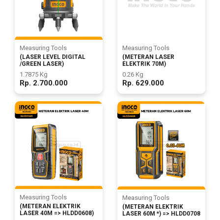
(KLEM
F CL..
Safety
Products
Measuring Tools
Measuring Tools
(METERAN LASER
(LASER LEVEL DIGITAL
ELEKTRIK 70M)
/GREEN LASER)
0.26 Kg
1.7875 Kg
Rp. 629.000
Rp. 2.700.000
Hand
Tools
Power
Tools
Accessories
Measuring Tools
Measuring Tools
(METERAN ELEKTRIK
(METERAN ELEKTRIK
LASER 40M => HLDD0608)
LASER 60M *) => HLDD0708