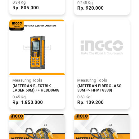
Other
0.34 Kg
0.245 Kg
Rp. 805.000
Rp. 920.000
Tools
Hardware
Tools
Cordless
Measuring Tools
Measuring Tools
Tools
(METERAN ELEKTRIK
(METERAN FIBERGLASS
LASER 60M) => HLDD0608
30M => HFMT8330)
0.45 Kg
0.63 Kg
Rp. 1.850.000
Rp. 109.200
Welding
Machines